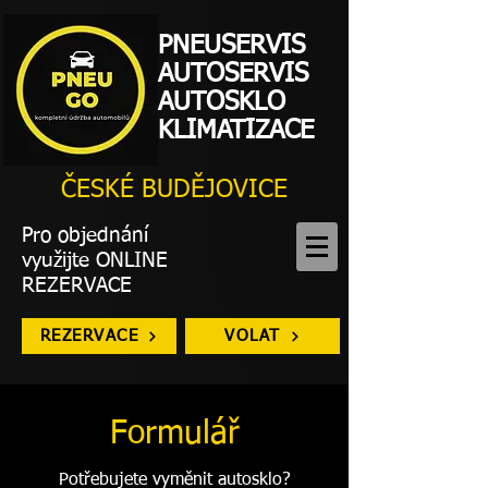
PNEUSERVIS
AUTOSERVIS
AUTOSKLO
KLIMATIZACE
ČESKÉ BUDĚJOVICE
Pro objednání
využijte ONLINE
REZERVACE
REZERVACE
VOLAT
Formulář
Potřebujete vyměnit autosklo?